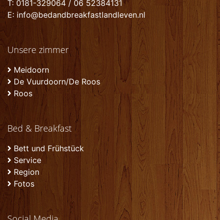
T: 0181-329064 / 06 52384131
E: info@bedandbreakfastlandleven.nl
Unsere zimmer
Meidoorn
De Vuurdoorn/De Roos
Roos
Bed & Breakfast
Bett und Frühstück
Service
Region
Fotos
Social Media