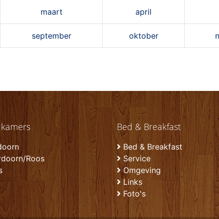
maart
april
september
oktober
 kamers
Bed & Breakfast
doorn
Bed & Breakfast
rdoorn/Roos
Service
s
Omgeving
Links
Foto's