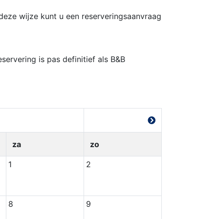
deze wijze kunt u een reserveringsaanvraag
ervering is pas definitief als B&B
za
zo
1
2
8
9