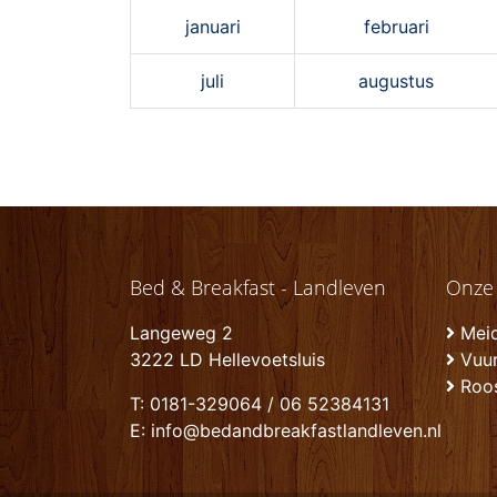
januari
februari
juli
augustus
Bed & Breakfast - Landleven
Onze
Langeweg 2
Mei
3222 LD Hellevoetsluis
Vuu
Roo
T: 0181-329064 / 06 52384131
E: info@bedandbreakfastlandleven.nl